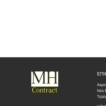
ΕΠΙ
Ακρο
Νέα 
Τηλέ